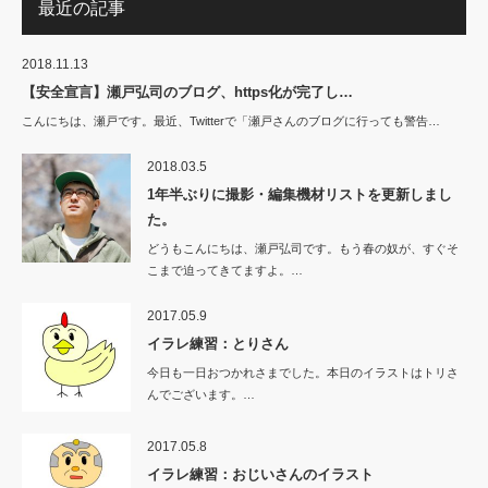
最近の記事
2018.11.13
【安全宣言】瀬戸弘司のブログ、https化が完了し…
こんにちは、瀬戸です。最近、Twitterで「瀬戸さんのブログに行っても警告…
2018.03.5
1年半ぶりに撮影・編集機材リストを更新しまし
た。
どうもこんにちは、瀬戸弘司です。もう春の奴が、すぐそ
こまで迫ってきてますよ。…
2017.05.9
イラレ練習：とりさん
今日も一日おつかれさまでした。本日のイラストはトリさ
んでございます。…
2017.05.8
イラレ練習：おじいさんのイラスト