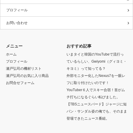
プロフィール
お問い合わせ
メニュー
おすすめ記事
ホーム
いまタイと韓国のYouTubeで流行っ
プロフィール
ているらしい、Gwiyomi（グィヨミ・
瀬戸弘司の機材リスト
キヨミ）って知ってる？
瀬戸弘司のお気に入り商品
外部モニター化したNexus7を一眼レ
お問合せフォーム
フに取り付けたいのです！
YouTuber６人でスキー合宿！首がム
チ打ちになるぐらい転びました。
【TBSニュースバード】ジャージに短
パン・サンダル姿の俺でも、そのまま
登場できたニュース番組。