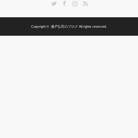
Twitter
Facebook
Instagram
RSS
Copyright ©
瀬戸弘司のブログ
All rights reserved.