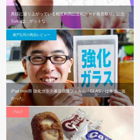
異様に盛り上がっている相互利用記念ICカード発売祭り。記念
Suicaは…ゲットな…
瀬戸弘司の商品レビュー
iPad mini用 強化ガラス液晶保護フィルム「GLAS」は本当に強
かった。
ブログ