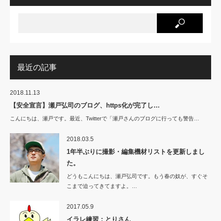
最近の記事
2018.11.13
【安全宣言】瀬戸弘司のブログ、https化が完了し…
こんにちは、瀬戸です。最近、Twitterで「瀬戸さんのブログに行っても警告…
2018.03.5
1年半ぶりに撮影・編集機材リストを更新しまし
た。
どうもこんにちは、瀬戸弘司です。もう春の奴が、すぐそ
こまで迫ってきてますよ。…
2017.05.9
イラレ練習：とりさん