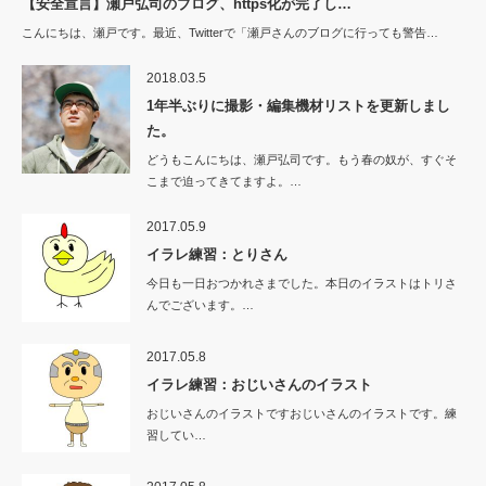
【安全宣言】瀬戸弘司のブログ、https化が完了し…
こんにちは、瀬戸です。最近、Twitterで「瀬戸さんのブログに行っても警告…
2018.03.5
1年半ぶりに撮影・編集機材リストを更新しまし
た。
どうもこんにちは、瀬戸弘司です。もう春の奴が、すぐそ
こまで迫ってきてますよ。…
2017.05.9
イラレ練習：とりさん
今日も一日おつかれさまでした。本日のイラストはトリさ
んでございます。…
2017.05.8
イラレ練習：おじいさんのイラスト
おじいさんのイラストですおじいさんのイラストです。練
習してい…